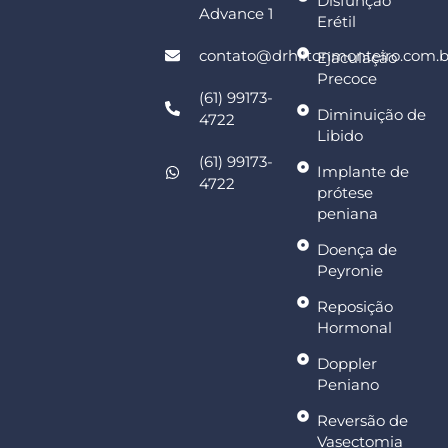
Disfunção
Advance 1
Erétil
contato@drhiltonmonteiro.com.b
Ejaculação
Precoce
(61) 99173-
Diminuição de
4722
Libido
(61) 99173-
Implante de
4722
prótese
peniana
Doença de
Peyronie
Reposição
Hormonal
Doppler
Peniano
Reversão de
Vasectomia