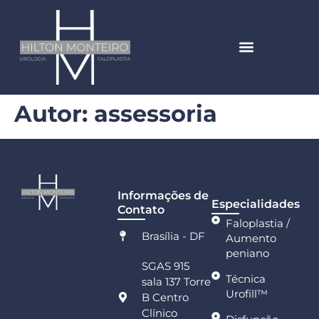
Autor:
assessoria
Informações de
Especialidades
Contato
Faloplastia /
Brasília - DF
Aumento
peniano
SGAS 915
Técnica
sala 137 Torre
Urofill™
B Centro
Clínico