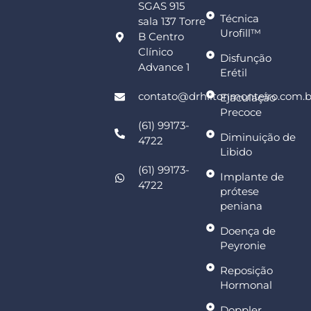
SGAS 915
Técnica
sala 137 Torre
Urofill™
B Centro
Clínico
Disfunção
Advance 1
Erétil
contato@drhiltonmonteiro.com.b
Ejaculação
Precoce
(61) 99173-
Diminuição de
4722
Libido
(61) 99173-
Implante de
4722
prótese
peniana
Doença de
Peyronie
Reposição
Hormonal
Doppler